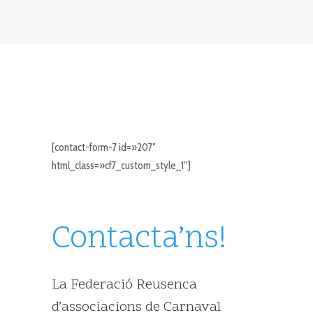
[contact-form-7 id=»207″
html_class=»cf7_custom_style_1″]
Contacta’ns!
La Federació Reusenca
d’associacions de Carnaval